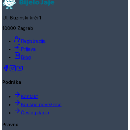
Ul. Buzinski krči 1
10000 Zagreb
Registracija
Prijava
Blog
Podrška
Kontakt
Korisne poveznice
Česta pitanja
Pravno