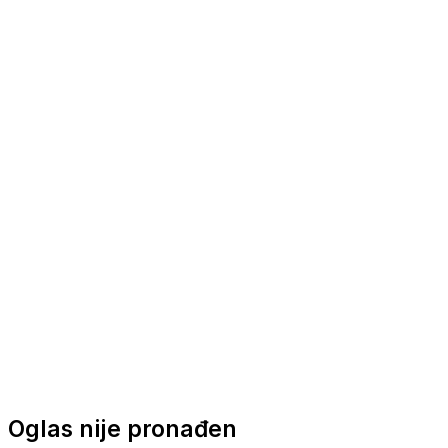
Nautička oprema
Brodski motori
Turizam
Apartmani
Sobe
Kuće za odmor
Aranžmani
Oglas nije pronađen