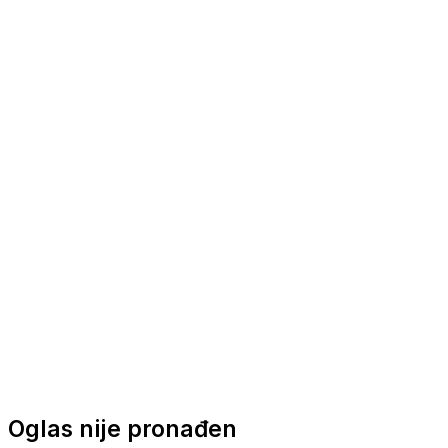
Nautička oprema
Brodski motori
Turizam
Apartmani
Sobe
Kuće za odmor
Aranžmani
Oglas nije pronađen