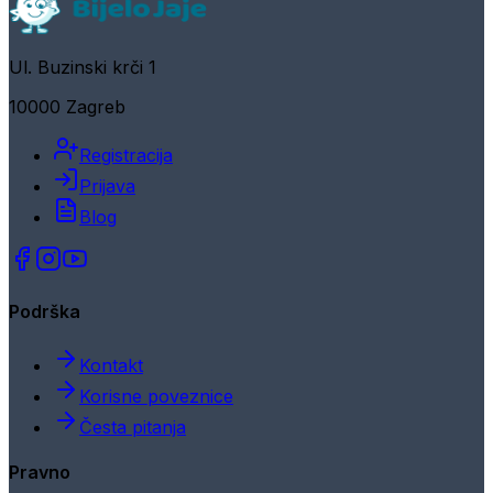
Ul. Buzinski krči 1
10000 Zagreb
Registracija
Prijava
Blog
Podrška
Kontakt
Korisne poveznice
Česta pitanja
Pravno