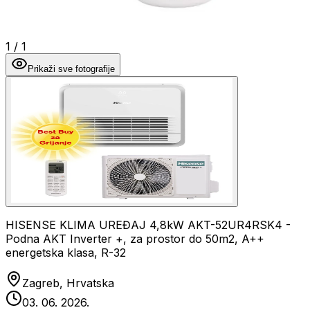
1
/
1
Prikaži sve fotografije
HISENSE KLIMA UREĐAJ 4,8kW AKT-52UR4RSK4 -
Podna AKT Inverter +, za prostor do 50m2, A++
energetska klasa, R-32
Zagreb, Hrvatska
03. 06. 2026.