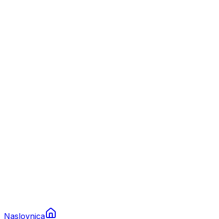
Nautika
Plovila
Charter
Prikolice za plovila
Brodski rezervni dijelovi
Nautička oprema
Brodski motori
Turizam
Apartmani
Sobe
Kuće za odmor
Aranžmani
Naslovnica