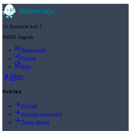
Ul. Buzinski krči 1
10000 Zagreb
Registracija
Prijava
Blog
Podrška
Kontakt
Korisne poveznice
Česta pitanja