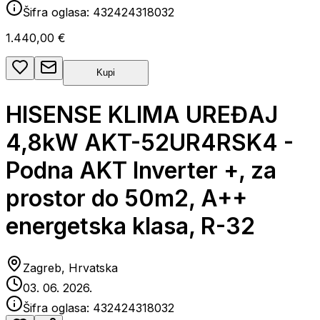
Šifra oglasa:
432424318032
1.440,00 €
Kupi
HISENSE KLIMA UREĐAJ
4,8kW AKT-52UR4RSK4 -
Podna AKT Inverter +, za
prostor do 50m2, A++
energetska klasa, R-32
Zagreb, Hrvatska
03. 06. 2026.
Šifra oglasa:
432424318032