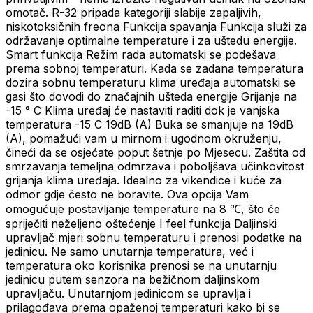
omotač. R-32 pripada kategoriji slabije zapaljivih,
niskotoksičnih freona Funkcija spavanja Funkcija služi za
održavanje optimalne temperature i za uštedu energije.
Smart funkcija Režim rada automatski se podešava
prema sobnoj temperaturi. Kada se zadana temperatura
dozira sobnu temperaturu klima uređaja automatski se
gasi što dovodi do značajnih ušteda energije Grijanje na
-15 ° C Klima uređaj će nastaviti raditi dok je vanjska
temperatura -15 C 19dB (A) Buka se smanjuje na 19dB
(A), pomažući vam u mirnom i ugodnom okruženju,
čineći da se osjećate poput šetnje po Mjesecu. Zaštita od
smrzavanja temeljna odmrzava i poboljšava učinkovitost
grijanja klima uređaja. Idealno za vikendice i kuće za
odmor gdje često ne boravite. Ova opcija Vam
omogućuje postavljanje temperature na 8 ℃, što će
spriječiti neželjeno oštećenje I feel funkcija Daljinski
upravljač mjeri sobnu temperaturu i prenosi podatke na
jedinicu. Ne samo unutarnja temperatura, već i
temperatura oko korisnika prenosi se na unutarnju
jedinicu putem senzora na bežičnom daljinskom
upravljaču. Unutarnjom jedinicom se upravlja i
prilagođava prema opaženoj temperaturi kako bi se