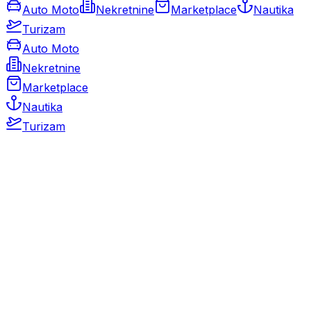
Auto Moto
Nekretnine
Marketplace
Nautika
Turizam
Auto Moto
Nekretnine
Marketplace
Nautika
Turizam
Auto Moto
Rabljeni automobili
Novi automobili
Motocikli / motori
Gospodarska vozila
Rezervni dijelovi i oprema
Kamperi i kamp prikolice