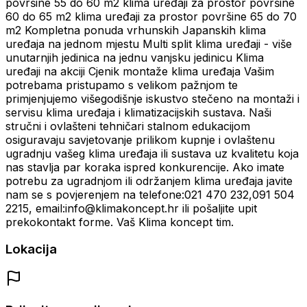
površine 55 do 60 m2 klima uređaji za prostor površine
60 do 65 m2 klima uređaji za prostor površine 65 do 70
m2 Kompletna ponuda vrhunskih Japanskih klima
uređaja na jednom mjestu Multi split klima uređaji - više
unutarnjih jedinica na jednu vanjsku jedinicu Klima
uređaji na akciji Cjenik montaže klima uređaja Vašim
potrebama pristupamo s velikom pažnjom te
primjenjujemo višegodišnje iskustvo stečeno na montaži i
servisu klima uređaja i klimatizacijskih sustava. Naši
stručni i ovlašteni tehničari stalnom edukacijom
osiguravaju savjetovanje prilikom kupnje i ovlaštenu
ugradnju vašeg klima uređaja ili sustava uz kvalitetu koja
nas stavlja par koraka ispred konkurencije. Ako imate
potrebu za ugradnjom ili održanjem klima uređaja javite
nam se s povjerenjem na telefone:021 470 232,091 504
2215, email:info@klimakoncept.hr ili pošaljite upit
prekokontakt forme. Vaš Klima koncept tim.
Lokacija