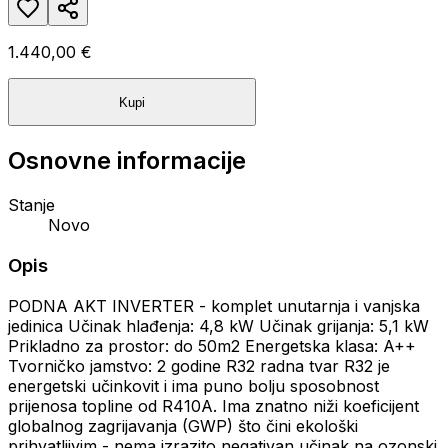
1.440,00 €
Kupi
Osnovne informacije
Stanje
Novo
Opis
PODNA AKT INVERTER - komplet unutarnja i vanjska
jedinica Učinak hlađenja: 4,8 kW Učinak grijanja: 5,1 kW
Prikladno za prostor: do 50m2 Energetska klasa: A++
Tvorničko jamstvo: 2 godine R32 radna tvar R32 je
energetski učinkovit i ima puno bolju sposobnost
prijenosa topline od R410A. Ima znatno niži koeficijent
globalnog zagrijavanja (GWP) što čini ekološki
prihvatljivim - nema izrazito negativan učinak na ozonski