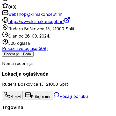
0
(
0
)
webshop@klimakoncept.hr
http://www.klimakoncept.hr/
Ruđera Boškovića 13, 21000 Split
Član od
26. 09. 2024.
508
oglasa
Prikaži sve oglase
(
508
)
Recenzije
Dodaj
Nema recenzija
Lokacija oglašivača
Ruđera Boškovića 13, 21000 Split
Pošalji poruku
Nazovi
Pošalji e-mail
Trgovina