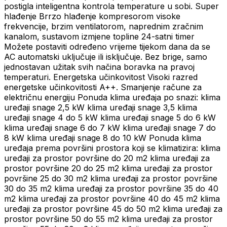
postigla inteligentna kontrola temperature u sobi. Super
hlađenje Brrzo hlađenje kompresorom visoke
frekvencije, brzim ventilatorom, naprednim zračnim
kanalom, sustavom izmjene topline 24-satni timer
Možete postaviti određeno vrijeme tijekom dana da se
AC automatski uključuje ili isključuje. Bez brige, samo
jednostavan užitak svih načina boravka na pravoj
temperaturi. Energetska učinkovitost Visoki razred
energetske učinkovitosti A++. Smanjenje račune za
električnu energiju Ponuda klima uređaja po snazi: klima
uređaji snage 2,5 kW klima uređaji snage 3,5 klima
uređaji snage 4 do 5 kW klima uređaji snage 5 do 6 kW
klima uređaji snage 6 do 7 kW klima uređaji snage 7 do
8 kW klima uređaji snage 8 do 10 kW Ponuda klima
uređaja prema površini prostora koji se klimatizira: klima
uređaji za prostor površine do 20 m2 klima uređaji za
prostor površine 20 do 25 m2 klima uređaji za prostor
površine 25 do 30 m2 klima uređaji za prostor površine
30 do 35 m2 klima uređaji za prostor površine 35 do 40
m2 klima uređaji za prostor površine 40 do 45 m2 klima
uređaji za prostor površine 45 do 50 m2 klima uređaji za
prostor površine 50 do 55 m2 klima uređaji za prostor