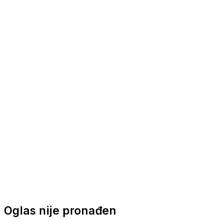
Nautička oprema
Brodski motori
Turizam
Apartmani
Sobe
Kuće za odmor
Aranžmani
Oglas nije pronađen