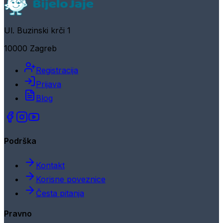
Ul. Buzinski krči 1
10000 Zagreb
Registracija
Prijava
Blog
Podrška
Kontakt
Korisne poveznice
Česta pitanja
Pravno