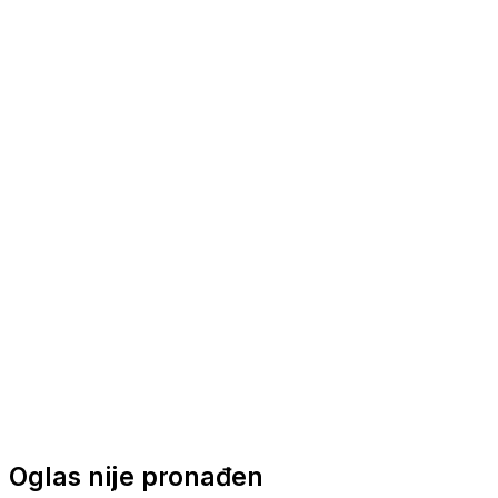
Nautička oprema
Brodski motori
Turizam
Apartmani
Sobe
Kuće za odmor
Aranžmani
Oglas nije pronađen