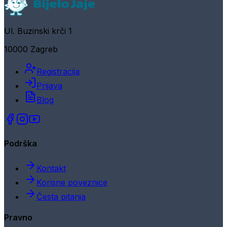
Ul. Buzinski krči 1
10000 Zagreb
Registracija
Prijava
Blog
Podrška
Kontakt
Korisne poveznice
Česta pitanja
Pravno