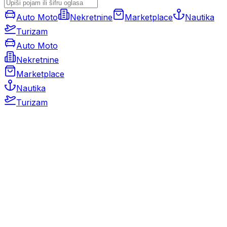
Auto Moto
Nekretnine
Marketplace
Nautika
Turizam
Auto Moto
Nekretnine
Marketplace
Nautika
Turizam
Auto Moto
Rabljeni automobili
Novi automobili
Motocikli / motori
Gospodarska vozila
Rezervni dijelovi i oprema
Kamperi i kamp prikolice