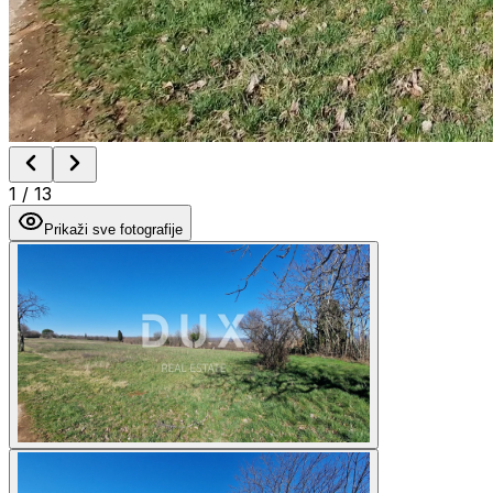
1
/
13
Prikaži sve fotografije