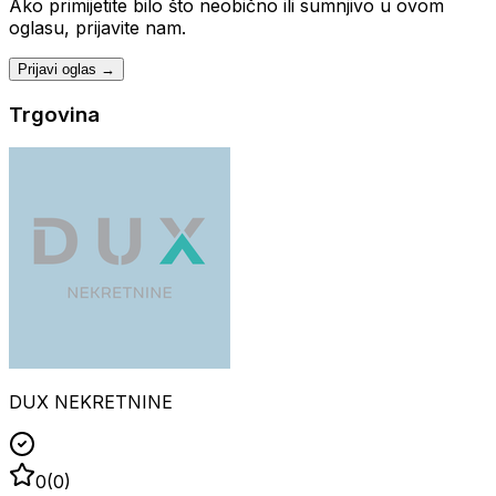
Ako primijetite bilo što neobično ili sumnjivo u ovom
oglasu, prijavite nam.
Prijavi oglas →
Trgovina
DUX NEKRETNINE
0
(
0
)