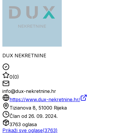
DUX NEKRETNINE
0
(
0
)
info@dux-nekretnine.hr
https://www.dux-nekretnine.hr/
Tizianova 8, 51000 Rijeka
Član od
26. 09. 2024.
3763
oglasa
Prikaži sve oglase
(
3763
)