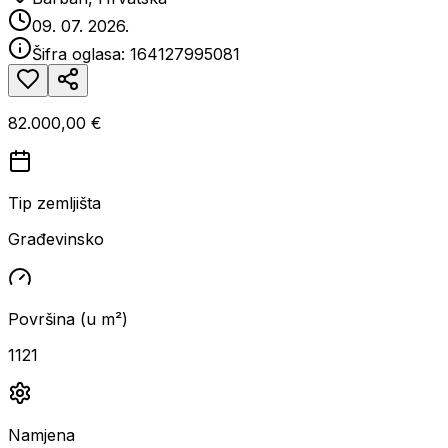
09. 07. 2026.
Šifra oglasa:
164127995081
82.000,00 €
Tip zemljišta
Građevinsko
Površina (u m²)
1121
Namjena