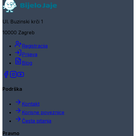
Ul. Buzinski krči 1
10000 Zagreb
Registracija
Prijava
Blog
Podrška
Kontakt
Korisne poveznice
Česta pitanja
Pravno