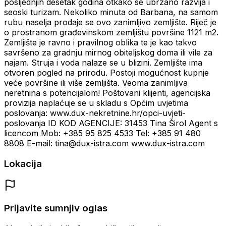
posljednjih desetak godina otkako se ubrzano razvija i
seoski turizam. Nekoliko minuta od Barbana, na samom
rubu naselja prodaje se ovo zanimljivo zemljište. Riječ je
o prostranom građevinskom zemljištu površine 1121 m2.
Zemljište je ravno i pravilnog oblika te je kao takvo
savršeno za gradnju mirnog obiteljskog doma ili vile za
najam. Struja i voda nalaze se u blizini. Zemljište ima
otvoren pogled na prirodu. Postoji mogućnost kupnje
veće površine ili više zemljišta. Veoma zanimljiva
neretnina s potencijalom! Poštovani klijenti, agencijska
provizija naplaćuje se u skladu s Općim uvjetima
poslovanja: www.dux-nekretnine.hr/opci-uvjeti-
poslovanja ID KOD AGENCIJE: 31453 Tina Širol Agent s
licencom Mob: +385 95 825 4533 Tel: +385 91 480
8808 E-mail: tina@dux-istra.com www.dux-istra.com
Lokacija
Prijavite sumnjiv oglas