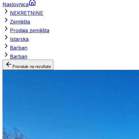
Naslovnica
NEKRETNINE
Zemljišta
Prodaja zemljišta
Istarska
Barban
Barban
Povratak na rezultate