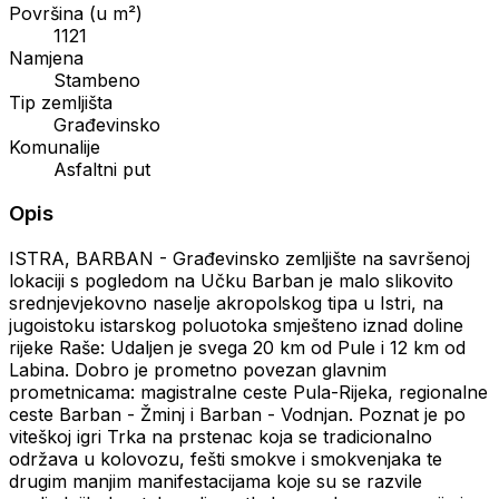
Površina (u m²)
1121
Namjena
Stambeno
Tip zemljišta
Građevinsko
Komunalije
Asfaltni put
Opis
ISTRA, BARBAN - Građevinsko zemljište na savršenoj
lokaciji s pogledom na Učku Barban je malo slikovito
srednjevjekovno naselje akropolskog tipa u Istri, na
jugoistoku istarskog poluotoka smješteno iznad doline
rijeke Raše: Udaljen je svega 20 km od Pule i 12 km od
Labina. Dobro je prometno povezan glavnim
prometnicama: magistralne ceste Pula-Rijeka, regionalne
ceste Barban - Žminj i Barban - Vodnjan. Poznat je po
viteškoj igri Trka na prstenac koja se tradicionalno
održava u kolovozu, fešti smokve i smokvenjaka te
drugim manjim manifestacijama koje su se razvile