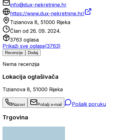
info@dux-nekretnine.hr
https://www.dux-nekretnine.hr/
Tizianova 8, 51000 Rijeka
Član od
26. 09. 2024.
3763
oglasa
Prikaži sve oglase
(
3763
)
Recenzije
Dodaj
Nema recenzija
Lokacija oglašivača
Tizianova 8, 51000 Rijeka
Pošalji poruku
Nazovi
Pošalji e-mail
Trgovina