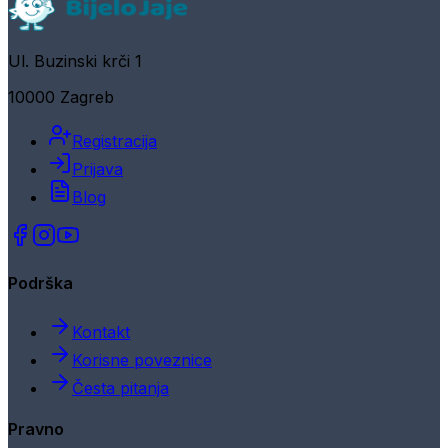
Ul. Buzinski krči 1
10000 Zagreb
Registracija
Prijava
Blog
Podrška
Kontakt
Korisne poveznice
Česta pitanja
Pravno