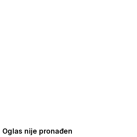
Nautička oprema
Brodski motori
Turizam
Apartmani
Sobe
Kuće za odmor
Aranžmani
Oglas nije pronađen