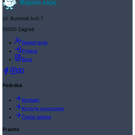
Ul. Buzinski krči 1
10000 Zagreb
Registracija
Prijava
Blog
Podrška
Kontakt
Korisne poveznice
Česta pitanja
Pravno