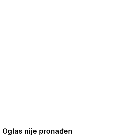
Nautička oprema
Brodski motori
Turizam
Apartmani
Sobe
Kuće za odmor
Aranžmani
Oglas nije pronađen