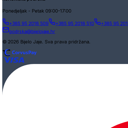
Ponedjeljak - Petak 09:00-17:00
+385 95 2018 509
+385 95 2018 510
+385 95 201
podrska@bijelojaje.hr
© 2026 Bijelo Jaje. Sva prava pridržana.