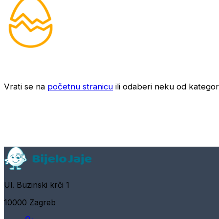
Vrati se na
početnu stranicu
ili odaberi neku od kategori
Ul. Buzinski krči 1
10000 Zagreb