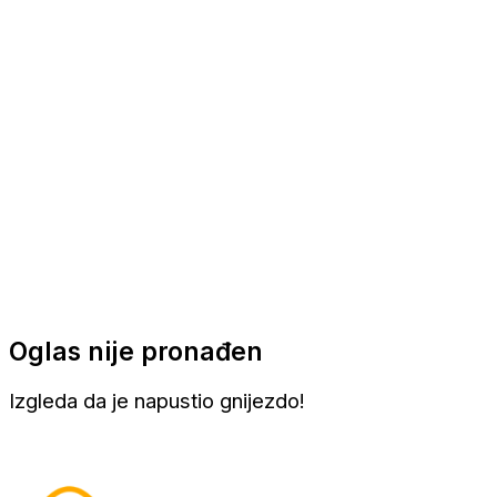
Apartmani
Sobe
Kuće za odmor
Aranžmani
Oglas nije pronađen
Izgleda da je napustio gnijezdo!