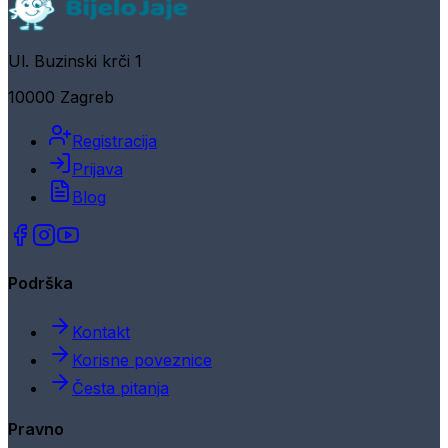
Ul. Buzinski krči 1
10000 Zagreb
Registracija
Prijava
Blog
Podrška
Kontakt
Korisne poveznice
Česta pitanja
Pravno