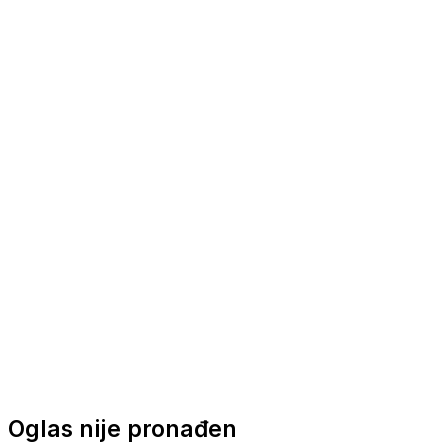
Nautička oprema
Brodski motori
Turizam
Apartmani
Sobe
Kuće za odmor
Aranžmani
Oglas nije pronađen