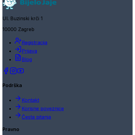
Ul. Buzinski krči 1
10000 Zagreb
Registracija
Prijava
Blog
Podrška
Kontakt
Korisne poveznice
Česta pitanja
Pravno