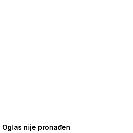
Nautička oprema
Brodski motori
Turizam
Apartmani
Sobe
Kuće za odmor
Aranžmani
Oglas nije pronađen