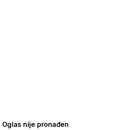
Nautička oprema
Brodski motori
Turizam
Apartmani
Sobe
Kuće za odmor
Aranžmani
Oglas nije pronađen