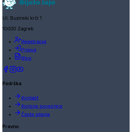
Ul. Buzinski krči 1
10000 Zagreb
Registracija
Prijava
Blog
Podrška
Kontakt
Korisne poveznice
Česta pitanja
Pravno