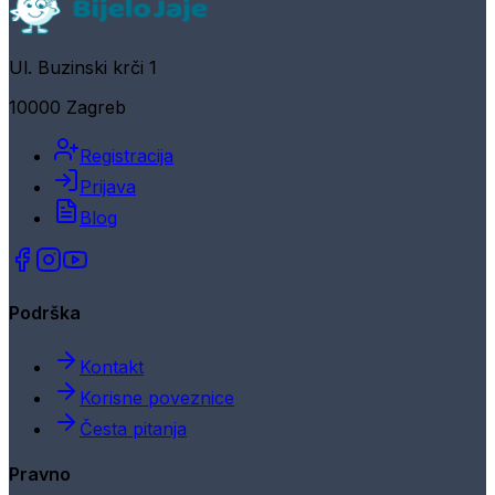
Ul. Buzinski krči 1
10000 Zagreb
Registracija
Prijava
Blog
Podrška
Kontakt
Korisne poveznice
Česta pitanja
Pravno