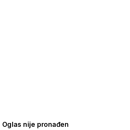
Nautička oprema
Brodski motori
Turizam
Apartmani
Sobe
Kuće za odmor
Aranžmani
Oglas nije pronađen