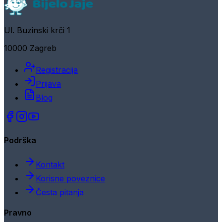
Ul. Buzinski krči 1
10000 Zagreb
Registracija
Prijava
Blog
Podrška
Kontakt
Korisne poveznice
Česta pitanja
Pravno