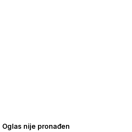
Nautička oprema
Brodski motori
Turizam
Apartmani
Sobe
Kuće za odmor
Aranžmani
Oglas nije pronađen