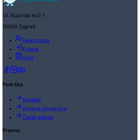
Ul. Buzinski krči 1
10000 Zagreb
Registracija
Prijava
Blog
Podrška
Kontakt
Korisne poveznice
Česta pitanja
Pravno