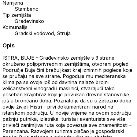
Namjena
Stambeno
Tip zemljišta
Građevinsko
Komunalije
Gradski vodovod, Struja
Opis
ISTRA, BUJE - Građevinsko zemljište s 3 strane
okruženo poljoprivrednim zemljištima, otvoreni pogled
Područje Buja čini brežuljkast kraj iznimnih pogleda koje
se pružaju na sve strane. Pogoduje mu mediteranska
klima pa se ovdje još od davnina nalaze brojni
veličanstveni vinogradi i maslinici, stvarajući tako
poseban krajobraz koje je privukao drevne stanovnike
još u brončano doba. Poznato je da su u željezno doba
ovdje živjeli Histri - prvi dokumentirani narod na
istarskom području. U novije vrijeme na ovom području
pažnju putnika, izletnika, turista i avanturista sve više
privlači zanimljiva ruta koja povezuje sve znamenitosti –
Parenzana. Razvojem turizma ojačao je gospodarski