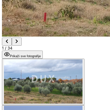
1
/
34
Prikaži sve fotografije