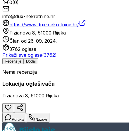
0
(
0
)
info@dux-nekretnine.hr
https://www.dux-nekretnine.hr/
Tizianova 8, 51000 Rijeka
Član od
26. 09. 2024.
3762
oglasa
Prikaži sve oglase
(
3762
)
Recenzije
Dodaj
Nema recenzija
Lokacija oglašivača
Tizianova 8, 51000 Rijeka
Poruka
Nazovi