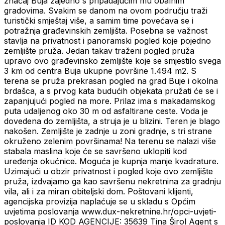
značaj Buja zajedno s pripadajućim mu obalnim
gradovima. Svakim se danom na ovom području traži
turistički smještaj više, a samim time povećava se i
potražnja građevinskih zemljišta. Posebna se važnost
stavlja na privatnost i panoramski pogled koje pojedno
zemljište pruža. Jedan takav traženi pogled pruža
upravo ovo građevinsko zemljište koje se smjestilo svega
3 km od centra Buja ukupne površine 1.494 m2. S
terena se pruža prekrasan pogled na grad Buje i okolna
brdašca, a s prvog kata budućih objekata pružati će se i
zapanjujući pogled na more. Prilaz ima s makadamskog
puta udaljenog oko 30 m od asfaltirane ceste. Voda je
dovedena do zemljišta, a struja je u blizini. Teren je blago
nakošen. Zemljište je zadnje u zoni gradnje, s tri strane
okruženo zelenim površinama! Na terenu se nalazi više
stabala maslina koje će se savršeno uklopiti kod
uređenja okućnice. Moguća je kupnja manje kvadrature.
Uzimajući u obzir privatnost i pogled koje ovo zemljište
pruža, izdvajamo ga kao savršenu nekretnina za gradnju
vila, ali i za miran obiteljski dom. Poštovani klijenti,
agencijska provizija naplaćuje se u skladu s Općim
uvjetima poslovanja www.dux-nekretnine.hr/opci-uvjeti-
poslovanja ID KOD AGENCIJE: 35639 Tina Širol Agent s