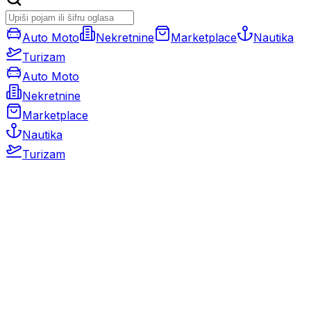
Auto Moto
Nekretnine
Marketplace
Nautika
Turizam
Auto Moto
Nekretnine
Marketplace
Nautika
Turizam
Auto Moto
Rabljeni automobili
Novi automobili
Motocikli / motori
Gospodarska vozila
Rezervni dijelovi i oprema