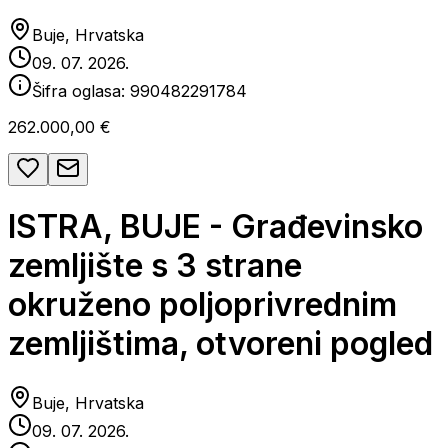
Buje, Hrvatska
09. 07. 2026.
Šifra oglasa:
990482291784
262.000,00 €
ISTRA, BUJE - Građevinsko
zemljište s 3 strane
okruženo poljoprivrednim
zemljištima, otvoreni pogled
Buje, Hrvatska
09. 07. 2026.