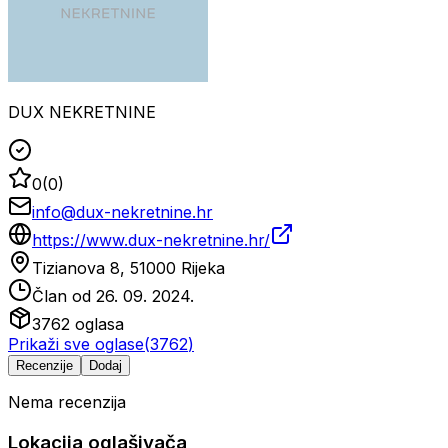
DUX NEKRETNINE
0
(
0
)
info@dux-nekretnine.hr
https://www.dux-nekretnine.hr/
Tizianova 8, 51000 Rijeka
Član od
26. 09. 2024.
3762
oglasa
Prikaži sve oglase
(
3762
)
Recenzije
Dodaj
Nema recenzija
Lokacija oglašivača