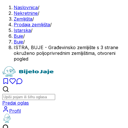
Naslovnica
/
Nekretnine
/
Zemljišta
/
Prodaja zemljišta
/
Istarska
/
Buje
/
Buje
/
ISTRA, BUJE - Građevinsko zemljište s 3 strane
okruženo poljoprivrednim zemljištima, otvoreni
pogled
Predaj oglas
Profil