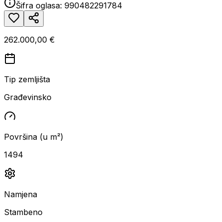
Šifra oglasa:
990482291784
262.000,00 €
Tip zemljišta
Građevinsko
Površina (u m²)
1494
Namjena
Stambeno