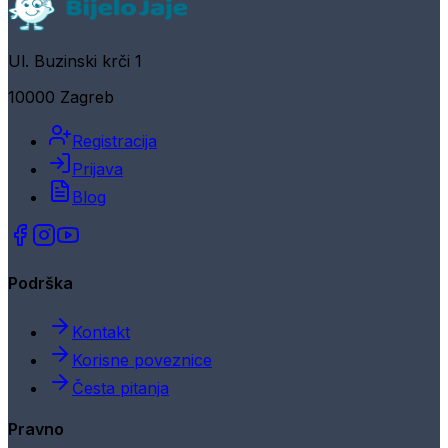
Ul. Buzinski krči 1
10000 Zagreb
Registracija
Prijava
Blog
Podrška
Kontakt
Korisne poveznice
Česta pitanja
Pravno