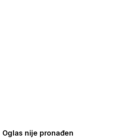
Nautička oprema
Brodski motori
Turizam
Apartmani
Sobe
Kuće za odmor
Aranžmani
Oglas nije pronađen