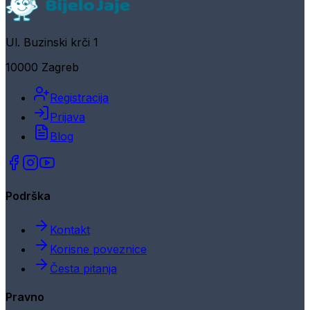
Ul. Buzinski krči 1
10000 Zagreb
Registracija
Prijava
Blog
Podrška
Kontakt
Korisne poveznice
Česta pitanja
Pravno