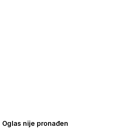
Nautička oprema
Brodski motori
Turizam
Apartmani
Sobe
Kuće za odmor
Aranžmani
Oglas nije pronađen