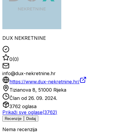
DUX NEKRETNINE
0
(
0
)
info@dux-nekretnine.hr
https://www.dux-nekretnine.hr/
Tizianova 8, 51000 Rijeka
Član od
26. 09. 2024.
3762
oglasa
Prikaži sve oglase
(
3762
)
Recenzije
Dodaj
Nema recenzija