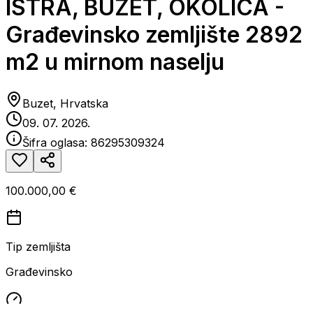
ISTRA, BUZET, OKOLICA -
Građevinsko zemljište 2892
m2 u mirnom naselju
Buzet, Hrvatska
09. 07. 2026.
Šifra oglasa:
86295309324
100.000,00 €
Tip zemljišta
Građevinsko