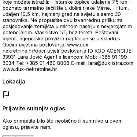
koje možete istražiti: - Istarske toplice udaljene 7,5 km -
poznato termalno lječilište u dolini rijeke Mirne. - Hum,
udaljen 19,5 km, najmanji grad na svijetu s samo 30
stanovnika. Ne propustite ovu izvanrednu priliku za
posjedovanje zemljišta u mirnom naselju s nevjerojatnim
potencijalom. Vlasništvo 1/1, bez tereta. Poštovani
klijenti, agencijska provizija naplaćuje se u skladu s
Općim uvjetima poslovanja: www.dux-
nekretnine.hr/opci-uvjeti-poslovanja ID KOD AGENCIJE:
33931 Lara Jović Agent s licencom Mob: +385 91 199
8034 Tel: +385 91 480 8808 E-mail: lara@dux-istra.com
www.dux-nekretnine.hr
Lokacija
Prijavite sumnjiv oglas
Ako primijetite bilo što neobično ili sumnjivo u ovom
oglasu, prijavite nam.