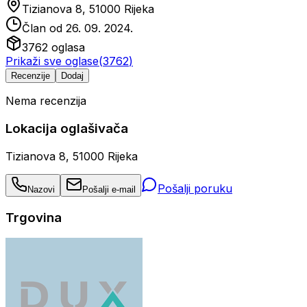
Tizianova 8, 51000 Rijeka
Član od
26. 09. 2024.
3762
oglasa
Prikaži sve oglase
(
3762
)
Recenzije
Dodaj
Nema recenzija
Lokacija oglašivača
Tizianova 8, 51000 Rijeka
Pošalji poruku
Nazovi
Pošalji e-mail
Trgovina