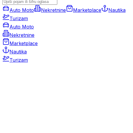
Auto Moto
Nekretnine
Marketplace
Nautika
Turizam
Auto Moto
Nekretnine
Marketplace
Nautika
Turizam
Auto Moto
Rabljeni automobili
Novi automobili
Motocikli / motori
Gospodarska vozila
Rezervni dijelovi i oprema
Kamperi i kamp prikolice