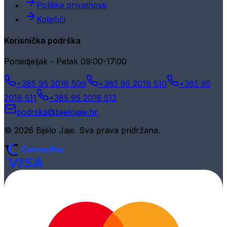
Politika privatnosti
Kolačići
Korisnička podrška
Ponedjeljak - Petak 09:00-17:00
+385 95 2018 509
+385 95 2018 510
+385 95
2018 511
+385 95 2018 512
podrska@bijelojaje.hr
© 2026 Bijelo Jaje. Sva prava pridržana.