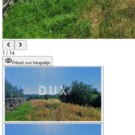
1
/
14
Prikaži sve fotografije