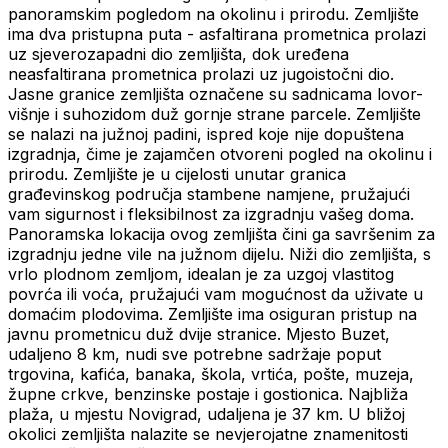
panoramskim pogledom na okolinu i prirodu. Zemljište
ima dva pristupna puta - asfaltirana prometnica prolazi
uz sjeverozapadni dio zemljišta, dok uređena
neasfaltirana prometnica prolazi uz jugoistočni dio.
Jasne granice zemljišta označene su sadnicama lovor-
višnje i suhozidom duž gornje strane parcele. Zemljište
se nalazi na južnoj padini, ispred koje nije dopuštena
izgradnja, čime je zajamčen otvoreni pogled na okolinu i
prirodu. Zemljište je u cijelosti unutar granica
građevinskog područja stambene namjene, pružajući
vam sigurnost i fleksibilnost za izgradnju vašeg doma.
Panoramska lokacija ovog zemljišta čini ga savršenim za
izgradnju jedne vile na južnom dijelu. Niži dio zemljišta, s
vrlo plodnom zemljom, idealan je za uzgoj vlastitog
povrća ili voća, pružajući vam mogućnost da uživate u
domaćim plodovima. Zemljište ima osiguran pristup na
javnu prometnicu duž dvije stranice. Mjesto Buzet,
udaljeno 8 km, nudi sve potrebne sadržaje poput
trgovina, kafića, banaka, škola, vrtića, pošte, muzeja,
župne crkve, benzinske postaje i gostionica. Najbliža
plaža, u mjestu Novigrad, udaljena je 37 km. U bližoj
okolici zemljišta nalazite se nevjerojatne znamenitosti