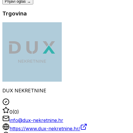
Prijavi oglas →
Trgovina
DUX NEKRETNINE
0
(
0
)
info@dux-nekretnine.hr
https://www.dux-nekretnine.hr/