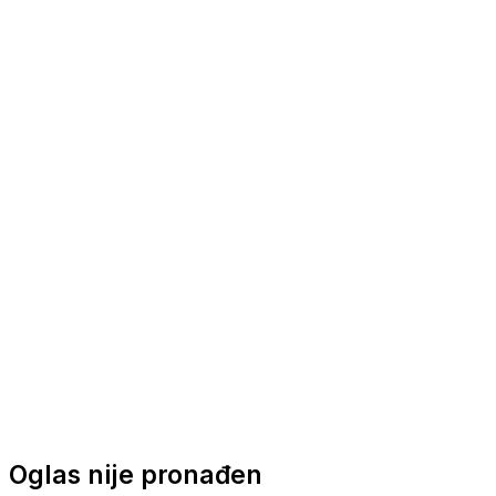
Nautička oprema
Brodski motori
Turizam
Apartmani
Sobe
Kuće za odmor
Aranžmani
Oglas nije pronađen