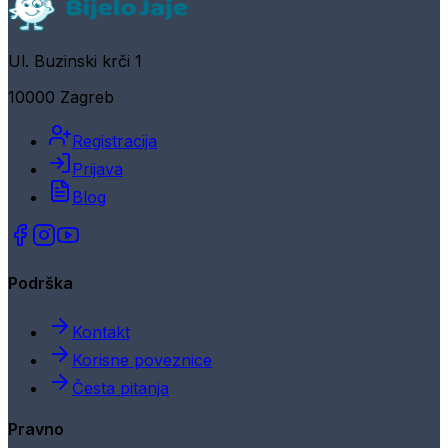
Ul. Buzinski krči 1
10000 Zagreb
Registracija
Prijava
Blog
Podrška
Kontakt
Korisne poveznice
Česta pitanja
Pravno