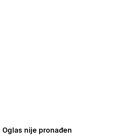
Nautička oprema
Brodski motori
Turizam
Apartmani
Sobe
Kuće za odmor
Aranžmani
Oglas nije pronađen