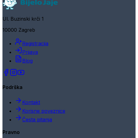
Ul. Buzinski krči 1
10000 Zagreb
Registracija
Prijava
Blog
Podrška
Kontakt
Korisne poveznice
Česta pitanja
Pravno