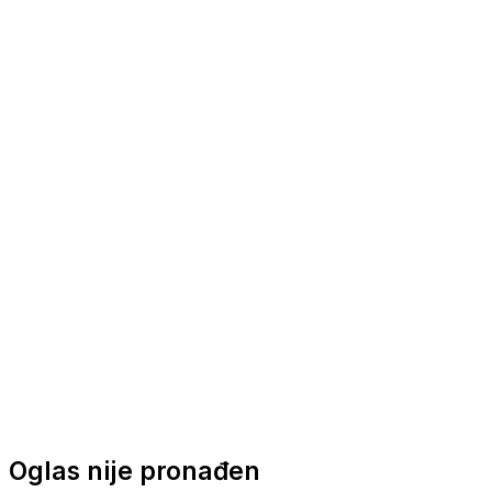
Nautička oprema
Brodski motori
Turizam
Apartmani
Sobe
Kuće za odmor
Aranžmani
Oglas nije pronađen