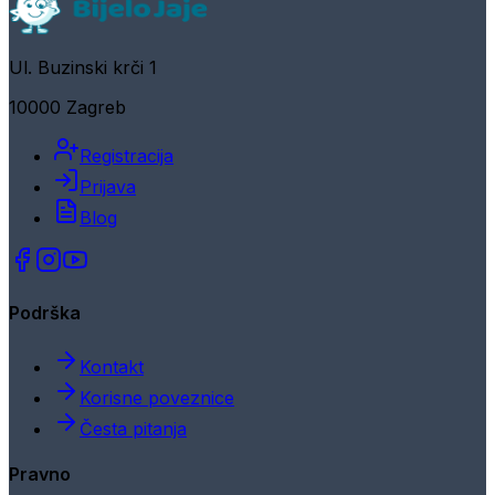
Ul. Buzinski krči 1
10000 Zagreb
Registracija
Prijava
Blog
Podrška
Kontakt
Korisne poveznice
Česta pitanja
Pravno