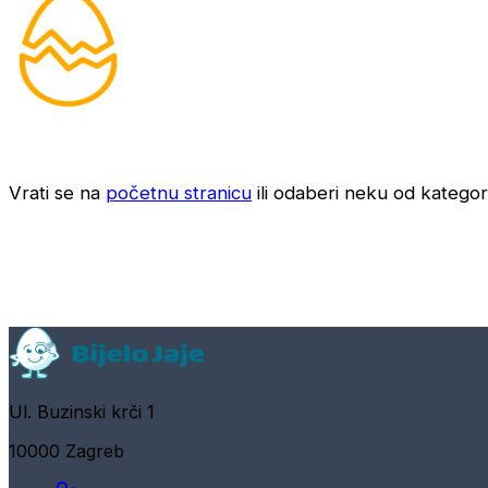
Vrati se na
početnu stranicu
ili odaberi neku od kategori
Ul. Buzinski krči 1
10000 Zagreb