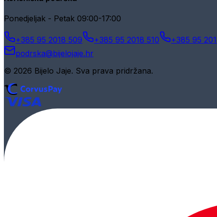
Ponedjeljak - Petak 09:00-17:00
+385 95 2018 509
+385 95 2018 510
+385 95 201
podrska@bijelojaje.hr
© 2026 Bijelo Jaje. Sva prava pridržana.