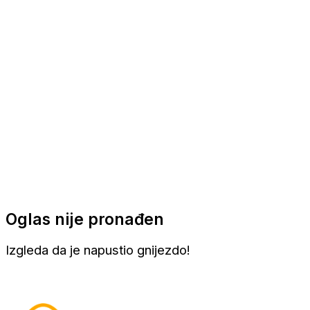
Apartmani
Sobe
Kuće za odmor
Aranžmani
Oglas nije pronađen
Izgleda da je napustio gnijezdo!