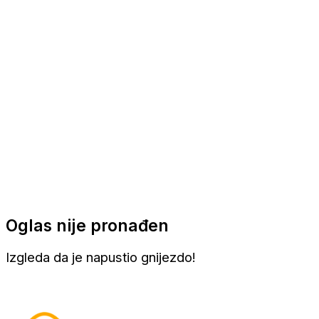
Apartmani
Sobe
Kuće za odmor
Aranžmani
Oglas nije pronađen
Izgleda da je napustio gnijezdo!