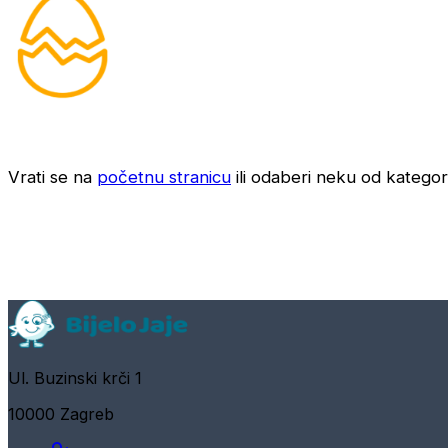
Vrati se na
početnu stranicu
ili odaberi neku od kategori
Ul. Buzinski krči 1
10000 Zagreb