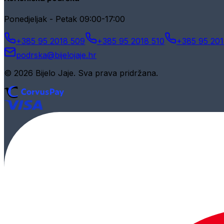
Ponedjeljak - Petak 09:00-17:00
+385 95 2018 509
+385 95 2018 510
+385 95 201
podrska@bijelojaje.hr
© 2026 Bijelo Jaje. Sva prava pridržana.