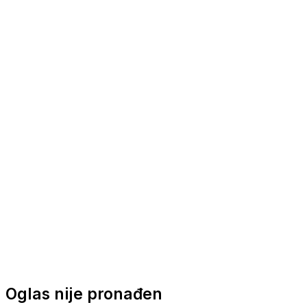
Nautička oprema
Brodski motori
Turizam
Apartmani
Sobe
Kuće za odmor
Aranžmani
Oglas nije pronađen