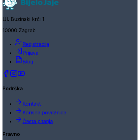
Ul. Buzinski krči 1
10000 Zagreb
Registracija
Prijava
Blog
Podrška
Kontakt
Korisne poveznice
Česta pitanja
Pravno