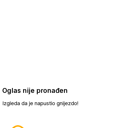
Apartmani
Sobe
Kuće za odmor
Aranžmani
Oglas nije pronađen
Izgleda da je napustio gnijezdo!