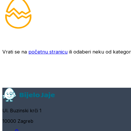
Vrati se na
početnu stranicu
ili odaberi neku od kategori
Ul. Buzinski krči 1
10000 Zagreb