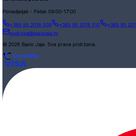
Ponedjeljak - Petak 09:00-17:00
+385 95 2018 509
+385 95 2018 510
+385 95 201
podrska@bijelojaje.hr
© 2026 Bijelo Jaje. Sva prava pridržana.