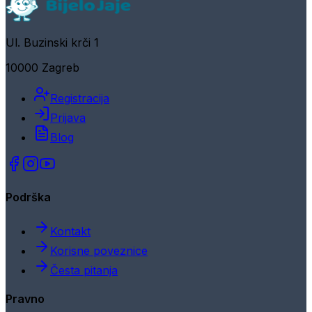
Ul. Buzinski krči 1
10000 Zagreb
Registracija
Prijava
Blog
Podrška
Kontakt
Korisne poveznice
Česta pitanja
Pravno