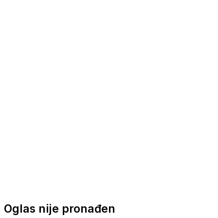
Nautička oprema
Brodski motori
Turizam
Apartmani
Sobe
Kuće za odmor
Aranžmani
Oglas nije pronađen