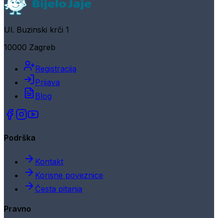
Ul. Buzinski krči 1
10000 Zagreb
Registracija
Prijava
Blog
Podrška
Kontakt
Korisne poveznice
Česta pitanja
Pravno