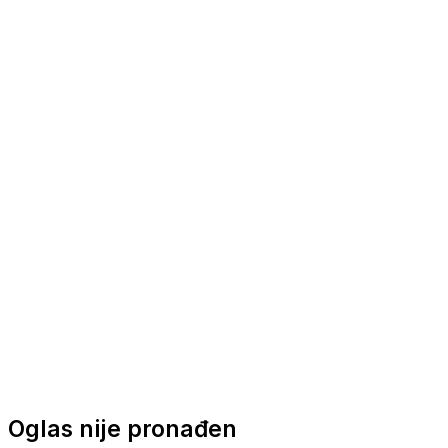
Nautička oprema
Brodski motori
Turizam
Apartmani
Sobe
Kuće za odmor
Aranžmani
Oglas nije pronađen