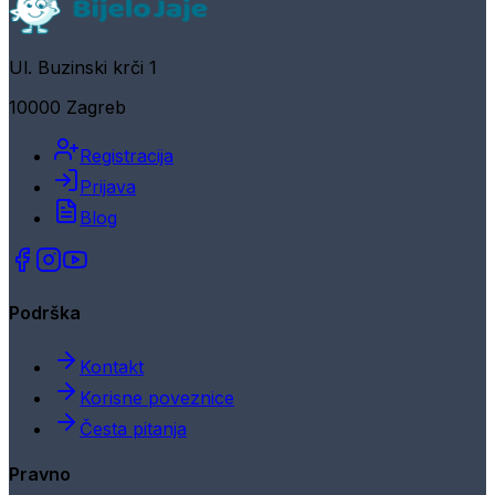
Ul. Buzinski krči 1
10000 Zagreb
Registracija
Prijava
Blog
Podrška
Kontakt
Korisne poveznice
Česta pitanja
Pravno