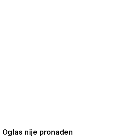
Nautička oprema
Brodski motori
Turizam
Apartmani
Sobe
Kuće za odmor
Aranžmani
Oglas nije pronađen