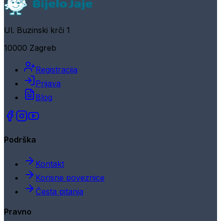
Ul. Buzinski krči 1
10000 Zagreb
Registracija
Prijava
Blog
Podrška
Kontakt
Korisne poveznice
Česta pitanja
Pravno