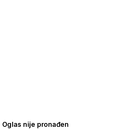
Nautička oprema
Brodski motori
Turizam
Apartmani
Sobe
Kuće za odmor
Aranžmani
Oglas nije pronađen