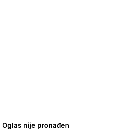
Nautička oprema
Brodski motori
Turizam
Apartmani
Sobe
Kuće za odmor
Aranžmani
Oglas nije pronađen