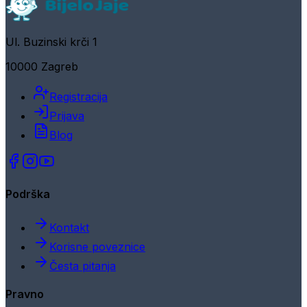
Ul. Buzinski krči 1
10000 Zagreb
Registracija
Prijava
Blog
Podrška
Kontakt
Korisne poveznice
Česta pitanja
Pravno