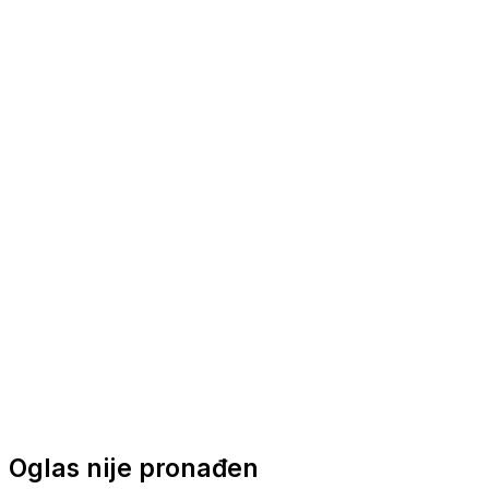
Nautička oprema
Brodski motori
Turizam
Apartmani
Sobe
Kuće za odmor
Aranžmani
Oglas nije pronađen