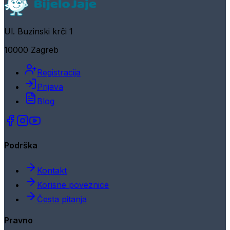
Ul. Buzinski krči 1
10000 Zagreb
Registracija
Prijava
Blog
Podrška
Kontakt
Korisne poveznice
Česta pitanja
Pravno