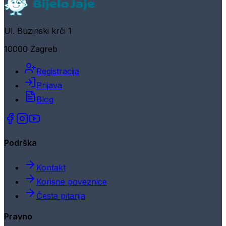
Ul. Buzinski krči 1
10000 Zagreb
Registracija
Prijava
Blog
Podrška
Kontakt
Korisne poveznice
Česta pitanja
Pravno