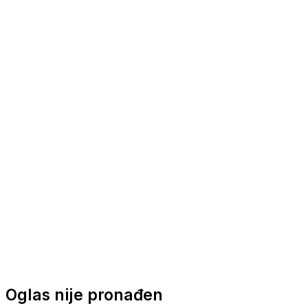
Nautička oprema
Brodski motori
Turizam
Apartmani
Sobe
Kuće za odmor
Aranžmani
Oglas nije pronađen