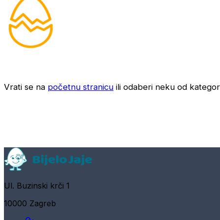
Vrati se na
početnu stranicu
ili odaberi neku od kategori
Ul. Buzinski krči 1
10000 Zagreb