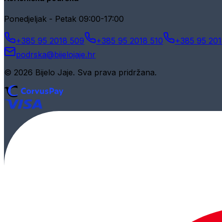
Ponedjeljak - Petak 09:00-17:00
+385 95 2018 509
+385 95 2018 510
+385 95 201
podrska@bijelojaje.hr
© 2026 Bijelo Jaje. Sva prava pridržana.