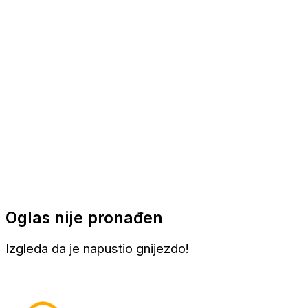
Apartmani
Sobe
Kuće za odmor
Aranžmani
Oglas nije pronađen
Izgleda da je napustio gnijezdo!