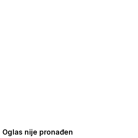
Nautička oprema
Brodski motori
Turizam
Apartmani
Sobe
Kuće za odmor
Aranžmani
Oglas nije pronađen