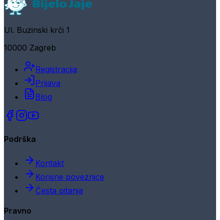
Ul. Buzinski krči 1
10000 Zagreb
Registracija
Prijava
Blog
Podrška
Kontakt
Korisne poveznice
Česta pitanja
Pravno