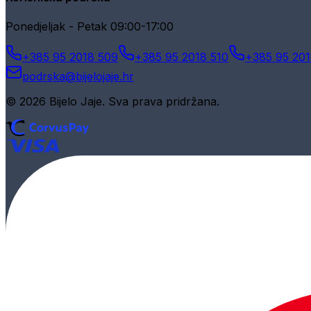
Ponedjeljak - Petak 09:00-17:00
+385 95 2018 509
+385 95 2018 510
+385 95 201
podrska@bijelojaje.hr
© 2026 Bijelo Jaje. Sva prava pridržana.