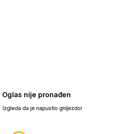
Apartmani
Sobe
Kuće za odmor
Aranžmani
Oglas nije pronađen
Izgleda da je napustio gnijezdo!