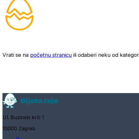
Vrati se na
početnu stranicu
ili odaberi neku od kategori
Ul. Buzinski krči 1
10000 Zagreb