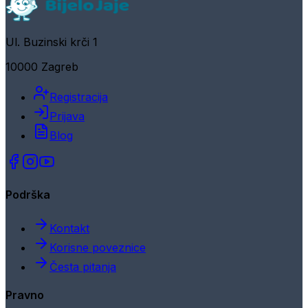
Ul. Buzinski krči 1
10000 Zagreb
Registracija
Prijava
Blog
Podrška
Kontakt
Korisne poveznice
Česta pitanja
Pravno