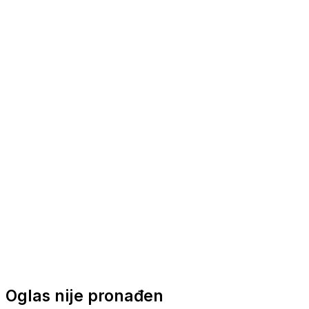
Nautička oprema
Brodski motori
Turizam
Apartmani
Sobe
Kuće za odmor
Aranžmani
Oglas nije pronađen