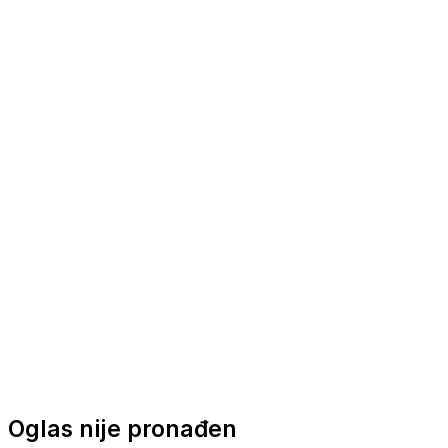
Nautička oprema
Brodski motori
Turizam
Apartmani
Sobe
Kuće za odmor
Aranžmani
Oglas nije pronađen