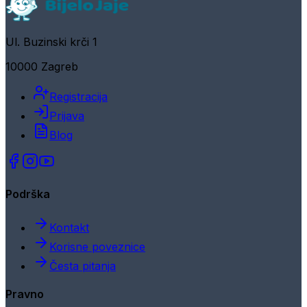
Ul. Buzinski krči 1
10000 Zagreb
Registracija
Prijava
Blog
Podrška
Kontakt
Korisne poveznice
Česta pitanja
Pravno