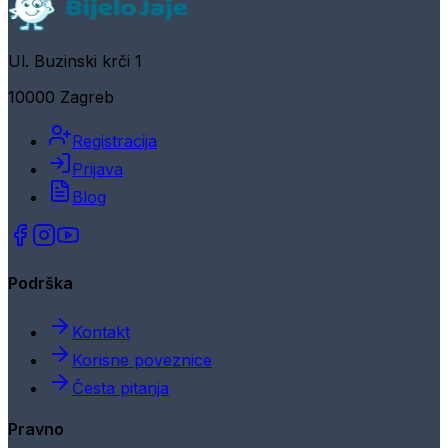
Ul. Buzinski krči 1
10000 Zagreb
Registracija
Prijava
Blog
Podrška
Kontakt
Korisne poveznice
Česta pitanja
Pravno