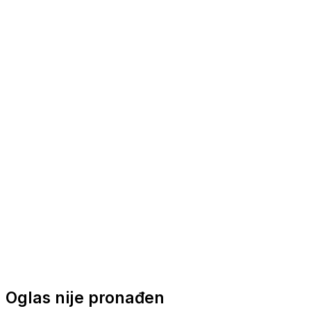
Nautička oprema
Brodski motori
Turizam
Apartmani
Sobe
Kuće za odmor
Aranžmani
Oglas nije pronađen