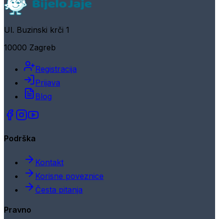
Ul. Buzinski krči 1
10000 Zagreb
Registracija
Prijava
Blog
Podrška
Kontakt
Korisne poveznice
Česta pitanja
Pravno