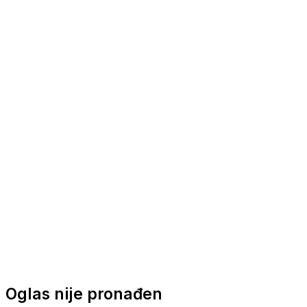
Nautička oprema
Brodski motori
Turizam
Apartmani
Sobe
Kuće za odmor
Aranžmani
Oglas nije pronađen