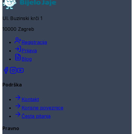
Ul. Buzinski krči 1
10000 Zagreb
Registracija
Prijava
Blog
Podrška
Kontakt
Korisne poveznice
Česta pitanja
Pravno