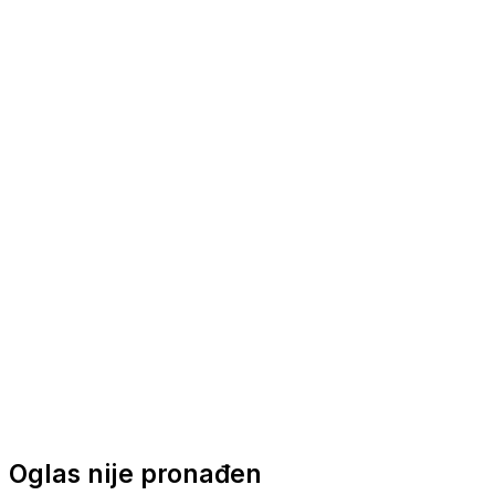
Nautička oprema
Brodski motori
Turizam
Apartmani
Sobe
Kuće za odmor
Aranžmani
Oglas nije pronađen