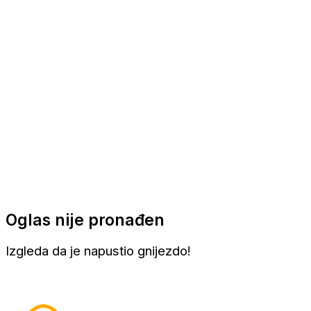
Apartmani
Sobe
Kuće za odmor
Aranžmani
Oglas nije pronađen
Izgleda da je napustio gnijezdo!