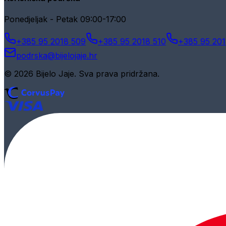
Ponedjeljak - Petak 09:00-17:00
+385 95 2018 509
+385 95 2018 510
+385 95 201
podrska@bijelojaje.hr
© 2026 Bijelo Jaje. Sva prava pridržana.