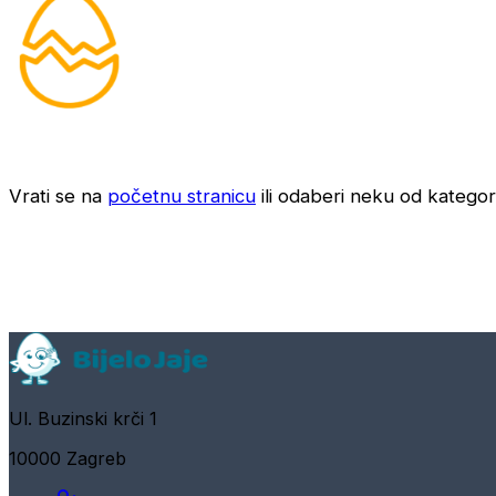
Vrati se na
početnu stranicu
ili odaberi neku od kategori
Ul. Buzinski krči 1
10000 Zagreb