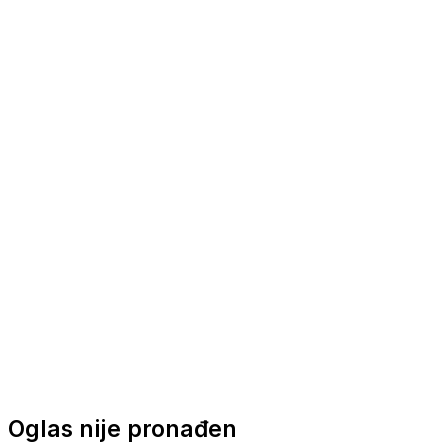
Nautička oprema
Brodski motori
Turizam
Apartmani
Sobe
Kuće za odmor
Aranžmani
Oglas nije pronađen