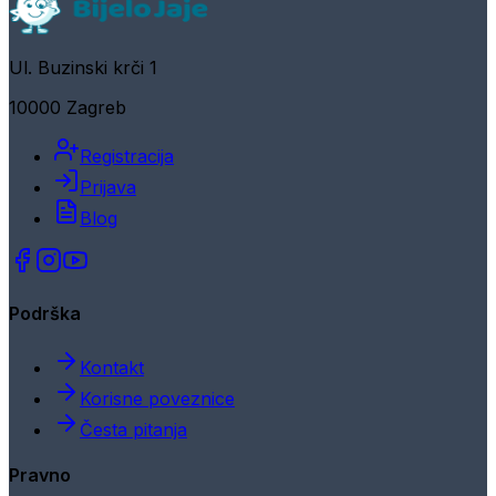
Ul. Buzinski krči 1
10000 Zagreb
Registracija
Prijava
Blog
Podrška
Kontakt
Korisne poveznice
Česta pitanja
Pravno