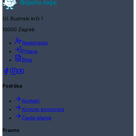
Ul. Buzinski krči 1
10000 Zagreb
Registracija
Prijava
Blog
Podrška
Kontakt
Korisne poveznice
Česta pitanja
Pravno