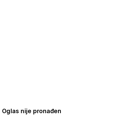
Nautička oprema
Brodski motori
Turizam
Apartmani
Sobe
Kuće za odmor
Aranžmani
Oglas nije pronađen