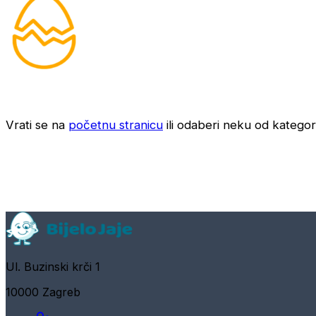
Vrati se na
početnu stranicu
ili odaberi neku od kategori
Ul. Buzinski krči 1
10000 Zagreb