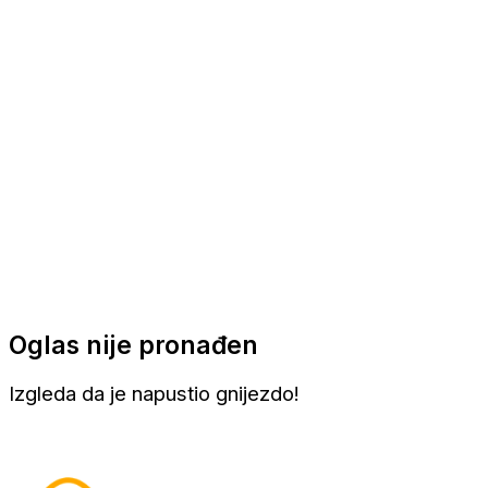
Apartmani
Sobe
Kuće za odmor
Aranžmani
Oglas nije pronađen
Izgleda da je napustio gnijezdo!