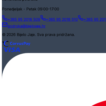
Ponedjeljak - Petak 09:00-17:00
+385 95 2018 509
+385 95 2018 510
+385 95 201
podrska@bijelojaje.hr
© 2026 Bijelo Jaje. Sva prava pridržana.