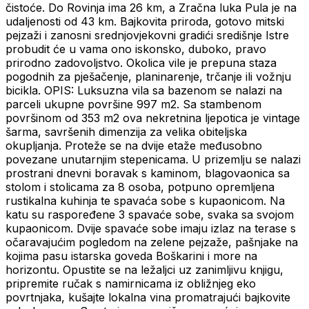
čistoće. Do Rovinja ima 26 km, a Zračna luka Pula je na
udaljenosti od 43 km. Bajkovita priroda, gotovo mitski
pejzaži i zanosni srednjovjekovni gradići središnje Istre
probudit će u vama ono iskonsko, duboko, pravo
prirodno zadovoljstvo. Okolica vile je prepuna staza
pogodnih za pješačenje, planinarenje, trčanje ili vožnju
bicikla. OPIS: Luksuzna vila sa bazenom se nalazi na
parceli ukupne površine 997 m2. Sa stambenom
površinom od 353 m2 ova nekretnina ljepotica je vintage
šarma, savršenih dimenzija za velika obiteljska
okupljanja. Proteže se na dvije etaže međusobno
povezane unutarnjim stepenicama. U prizemlju se nalazi
prostrani dnevni boravak s kaminom, blagovaonica sa
stolom i stolicama za 8 osoba, potpuno opremljena
rustikalna kuhinja te spavaća sobe s kupaonicom. Na
katu su raspoređene 3 spavaće sobe, svaka sa svojom
kupaonicom. Dvije spavaće sobe imaju izlaz na terase s
očaravajućim pogledom na zelene pejzaže, pašnjake na
kojima pasu istarska goveda Boškarini i more na
horizontu. Opustite se na ležaljci uz zanimljivu knjigu,
pripremite ručak s namirnicama iz obližnjeg eko
povrtnjaka, kušajte lokalna vina promatrajući bajkovite