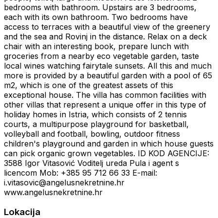
bedrooms with bathroom. Upstairs are 3 bedrooms,
each with its own bathroom. Two bedrooms have
access to terraces with a beautiful view of the greenery
and the sea and Rovinj in the distance. Relax on a deck
chair with an interesting book, prepare lunch with
groceries from a nearby eco vegetable garden, taste
local wines watching fairytale sunsets. All this and much
more is provided by a beautiful garden with a pool of 65
m2, which is one of the greatest assets of this
exceptional house. The villa has common facilities with
other villas that represent a unique offer in this type of
holiday homes in Istria, which consists of 2 tennis
courts, a multipurpose playground for basketball,
volleyball and football, bowling, outdoor fitness
children's playground and garden in which house guests
can pick organic grown vegetables. ID KOD AGENCIJE:
3588 Igor Vitasović Voditelj ureda Pula i agent s
licencom Mob: +385 95 712 66 33 E-mail:
i.vitasovic@angelusnekretnine.hr
www.angelusnekretnine.hr
Lokacija