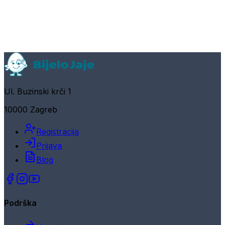
Ul. Buzinski krči 1
10000 Zagreb
Registracija
Prijava
Blog
Podrška