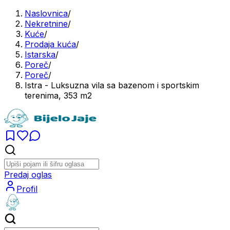
Naslovnica
/
Nekretnine
/
Kuće
/
Prodaja kuća
/
Istarska
/
Poreč
/
Poreč
/
Istra - Luksuzna vila sa bazenom i sportskim
terenima, 353 m2
Predaj oglas
Profil