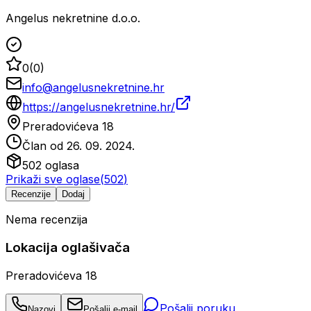
Angelus nekretnine d.o.o.
0
(
0
)
info@angelusnekretnine.hr
https://angelusnekretnine.hr/
Preradovićeva 18
Član od
26. 09. 2024.
502
oglasa
Prikaži sve oglase
(
502
)
Recenzije
Dodaj
Nema recenzija
Lokacija oglašivača
Preradovićeva 18
Pošalji poruku
Nazovi
Pošalji e-mail