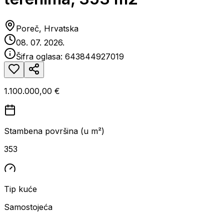
Poreč, Hrvatska
08. 07. 2026.
Šifra oglasa:
643844927019
1.100.000,00 €
Stambena površina (u m²)
353
Tip kuće
Samostojeća