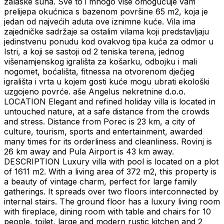
zalaske suna. Sve to i mnogo više omogućuje vam
prelijepa okućnica s bazenom površine 65 m2, koja je
jedan od najvećih aduta ove iznimne kuće. Vila ima
zajedničke sadržaje sa ostalim vilama koji predstavljaju
jedinstvenu ponudu kod ovakvog tipa kuća za odmor u
Istri, a koji se sastoji od 2 teniska terena, jednog
višenamjenskog igrališta za košarku, odbojku i mali
nogomet, boćališta, fitnessa na otvorenom dječjeg
igrališta i vrta u kojem gosti kuće mogu ubrati ekološki
uzgojeno povrće. aše Angelus nekretnine d.o.o.
LOCATION Elegant and refined holiday villa is located in
untouched nature, at a safe distance from the crowds
and stress. Distance from Porec is 23 km, a city of
culture, tourism, sports and entertainment, awarded
many times for its orderliness and cleanliness. Rovinj is
26 km away and Pula Airport is 43 km away.
DESCRIPTION Luxury villa with pool is located on a plot
of 1611 m2. With a living area of ​​372 m2, this property is
a beauty of vintage charm, perfect for large family
gatherings. It spreads over two floors interconnected by
internal stairs. The ground floor has a luxury living room
with fireplace, dining room with table and chairs for 10
people, toilet, large and modern rustic kitchen and 2