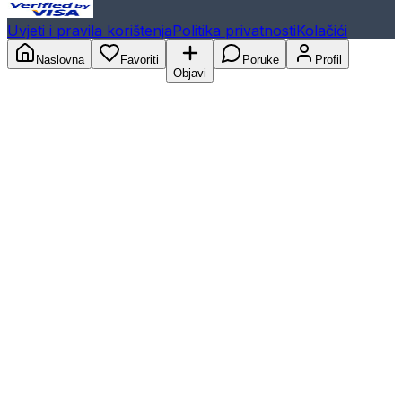
Uvjeti i pravila korištenja
Politika privatnosti
Kolačići
Naslovna
Favoriti
Poruke
Profil
Objavi