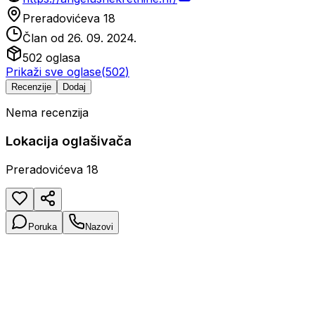
Preradovićeva 18
Član od
26. 09. 2024.
502
oglasa
Prikaži sve oglase
(
502
)
Recenzije
Dodaj
Nema recenzija
Lokacija oglašivača
Preradovićeva 18
Poruka
Nazovi