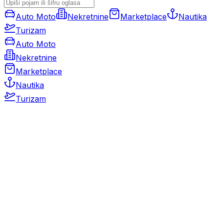
Auto Moto
Nekretnine
Marketplace
Nautika
Turizam
Auto Moto
Nekretnine
Marketplace
Nautika
Turizam
Auto Moto
Rabljeni automobili
Novi automobili
Motocikli / motori
Gospodarska vozila
Rezervni dijelovi i oprema
Kamperi i kamp prikolice