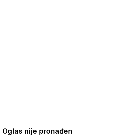
Nautička oprema
Brodski motori
Turizam
Apartmani
Sobe
Kuće za odmor
Aranžmani
Oglas nije pronađen