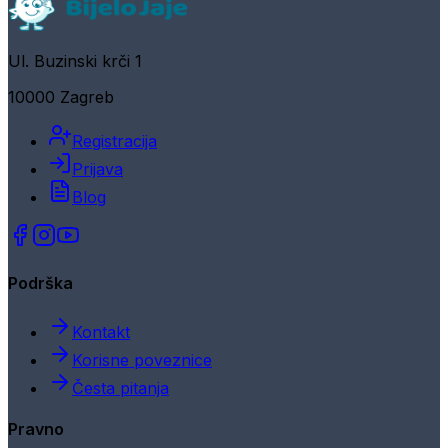
Ul. Buzinski krči 1
10000 Zagreb
Registracija
Prijava
Blog
Podrška
Kontakt
Korisne poveznice
Česta pitanja
Pravno