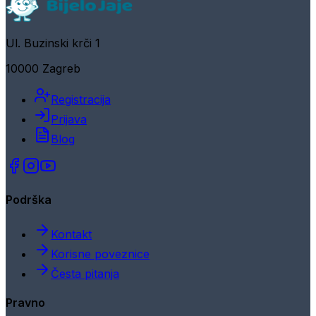
Ul. Buzinski krči 1
10000 Zagreb
Registracija
Prijava
Blog
Podrška
Kontakt
Korisne poveznice
Česta pitanja
Pravno