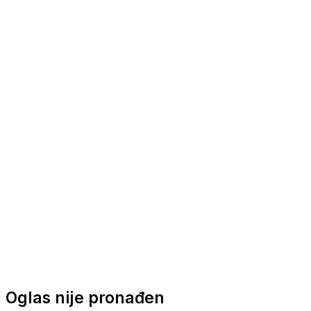
Nautička oprema
Brodski motori
Turizam
Apartmani
Sobe
Kuće za odmor
Aranžmani
Oglas nije pronađen