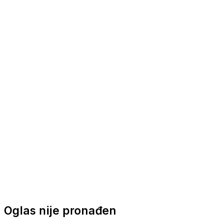
Nautička oprema
Brodski motori
Turizam
Apartmani
Sobe
Kuće za odmor
Aranžmani
Oglas nije pronađen