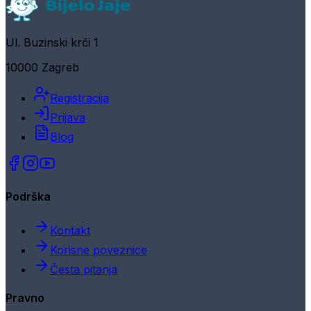
Ul. Buzinski krči 1
10000 Zagreb
Registracija
Prijava
Blog
Podrška
Kontakt
Korisne poveznice
Česta pitanja
Pravno