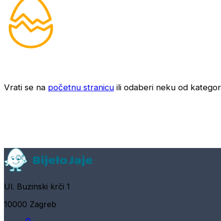
Vrati se na
početnu stranicu
ili odaberi neku od kategori
Ul. Buzinski krči 1
10000 Zagreb