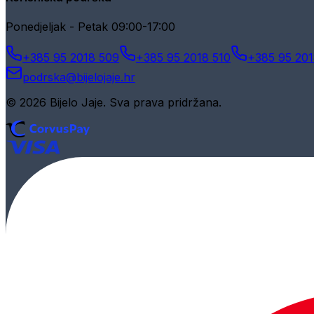
Ponedjeljak - Petak 09:00-17:00
+385 95 2018 509
+385 95 2018 510
+385 95 201
podrska@bijelojaje.hr
© 2026 Bijelo Jaje. Sva prava pridržana.