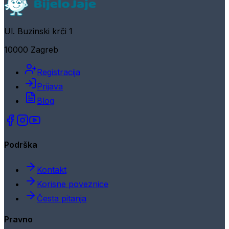
Ul. Buzinski krči 1
10000 Zagreb
Registracija
Prijava
Blog
Podrška
Kontakt
Korisne poveznice
Česta pitanja
Pravno