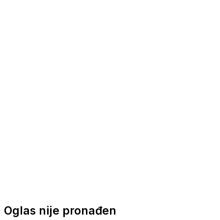
Nautička oprema
Brodski motori
Turizam
Apartmani
Sobe
Kuće za odmor
Aranžmani
Oglas nije pronađen